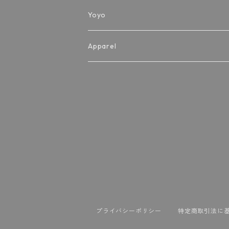
Arata string
YYR-C size
Yoyo
Hajime string
YYF-slim size
Apparel
Ayumu string
YYR-D(fragment) size
T-shirt
その他
その他
hat
clothes
プライバシーポリシー
特定商取引法に