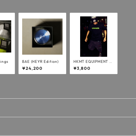
ings
BAE (HEYR Edition)
HKMT EQUIPMENT L
OGO T-Shirt
¥24,200
¥3,800