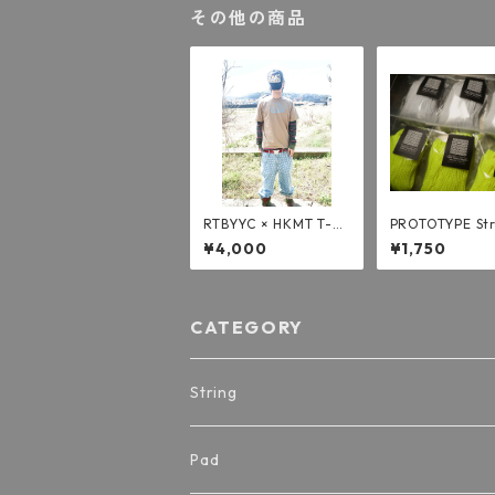
その他の商品
RTBYYC × HKMT T-sh
PROTOTYPE Str
irt
¥4,000
¥1,750
CATEGORY
String
Toru string
Pad