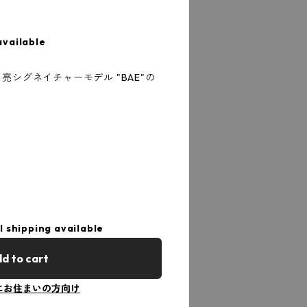
available
宮﨑 亮シグネイチャーモデル "BAE"の
l shipping available
d to cart
にお住まいの方向け